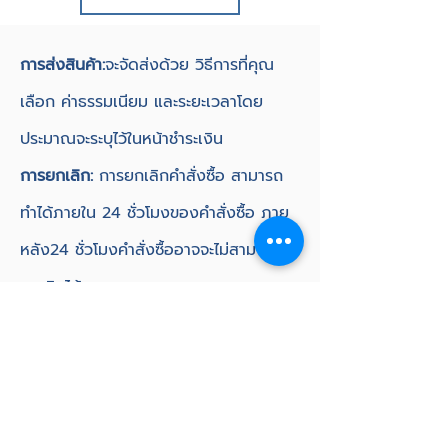
oscilloscope function, DBW
control, Knock control up to 2
channels using digital filter
การส่งสินค้า:
จะจัดส่งด้วย
วิธีการที่คุณ
technology, high speed Ethernet
เลือก ค่าธรรมเนียม และระยะเวลาโดย
communications and 3-axis G-
force sensing to name a few.
ประมาณจะระบุไว้ในหน้าชำระเงิน
Power Supply
การยกเลิก:
การ
ยกเลิก
คำสั่งซื้อ สามารถ
Operating Voltage: 6.0 to 22.0
ทำได้ภายใน 24 ชั่วโมงของคำสั่งซื้อ ภาย
Volts DC (ECU shutdowns at
24.0V)
หลัง24 ชั่วโมงคำสั่งซื้ออาจจะไม่สามารถ
Operating Current: 290mA at
ยกเลิกได้
14.0V (excluding sensor and
load currents)
การคืนสินค้าและการคืนเงิน:
การ
คืน
Reverse Battery Protection via
External Fuse
เงิน
หากสินค้า
ไม่ตรงกับคำอธิบาย หรือไม่
“Smart” battery transient
สมบูรณ์ วิธีการคืนเงินจะเหมือนกับวิธีการ
protection
Operating Temperature
ชำระเงินเดิม ในกรณีที่สามารถคืนสินค้าได้