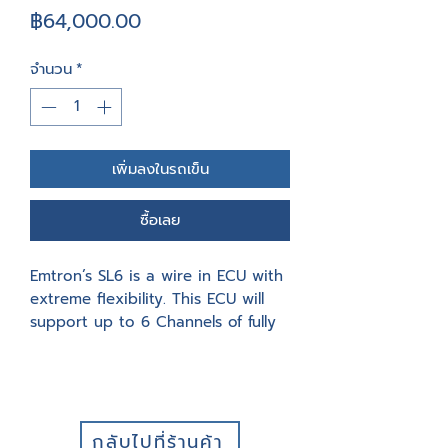
ราคา
฿64,000.00
จำนวน
*
เพิ่มลงในรถเข็น
ซื้อเลย
Emtron’s SL6 is a wire in ECU with
extreme flexibility. This ECU will
support up to 6 Channels of fully
sequential Fuel and Ignition. Every
unit is housed in a durable billet
Aluminium enclosure and includes
32MB permanent memory for on-
board logging, 4-channel
กลับไปที่ร้านค้า